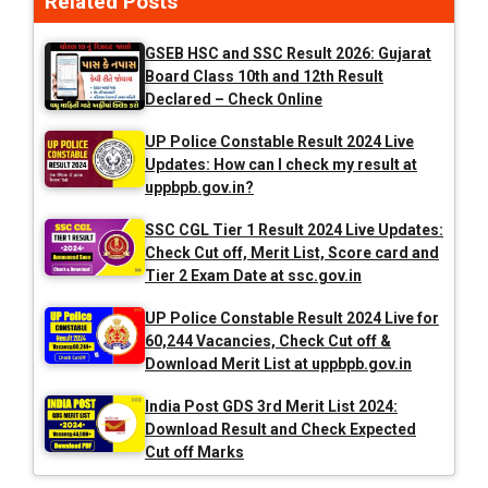
Related Posts
GSEB HSC and SSC Result 2026: Gujarat
Board Class 10th and 12th Result
Declared – Check Online
UP Police Constable Result 2024 Live
Updates: How can I check my result at
uppbpb.gov.in?
SSC CGL Tier 1 Result 2024 Live Updates:
Check Cut off, Merit List, Score card and
Tier 2 Exam Date at ssc.gov.in
UP Police Constable Result 2024 Live for
60,244 Vacancies, Check Cut off &
Download Merit List at uppbpb.gov.in
India Post GDS 3rd Merit List 2024:
Download Result and Check Expected
Cut off Marks