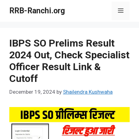
Skip
RRB-Ranchi.org
Menu
to
content
IBPS SO Prelims Result
2024 Out, Check Specialist
Officer Result Link &
Cutoff
December 19, 2024
by
Shailendra Kushwaha