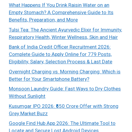
What Happens If You Drink Raisin Water on an
Empty Stomach? A Comprehensive Guide to Its
Benefits, Preparation, and More
Tulsi Tea: The Ancient Ayurvedic Elixir for Immunity,
Respiratory Health, Winter Wellness, Skin and Hair
Bank of India Credit Officer Recruitment 2026:
Complete Guide to Apply Online for 779 Posts,
Eligibility, Salary, Selection Process & Last Date
Overnight Charging vs. Morning Charging: Which is
Better for Your Smartphone Battery?
Monsoon Laundry Guide: Fast Ways to Dry Clothes
Without Sunlight
Kusumgar IPO 2026: ₹650 Crore Offer with Strong
Grey Market Buzz
Google Find Hub App 2026: The Ultimate Tool to
Locate and Secure Lost Android Devices