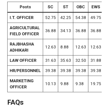
Posts
SC
ST
OBC
EWS
I.T. OFFICER
52.75
42.25
54.38
49.75
5
AGRICULTURAL
36.88
34.13
36.88
36.88
3
FIELD OFFICER
RAJBHASHA
12.63
8.88
12.63
12.63
1
ADHIKARI
LAW OFFICER
31.63
35.63
32.50
31.88
3
HR/PERSONNEL
39.38
39.38
39.38
39.38
3
MARKETING
10.13
9.88
9.38
19.75
2
OFFICER
FAQs