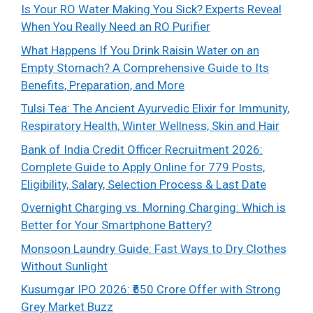
Is Your RO Water Making You Sick? Experts Reveal
When You Really Need an RO Purifier
What Happens If You Drink Raisin Water on an
Empty Stomach? A Comprehensive Guide to Its
Benefits, Preparation, and More
Tulsi Tea: The Ancient Ayurvedic Elixir for Immunity,
Respiratory Health, Winter Wellness, Skin and Hair
Bank of India Credit Officer Recruitment 2026:
Complete Guide to Apply Online for 779 Posts,
Eligibility, Salary, Selection Process & Last Date
Overnight Charging vs. Morning Charging: Which is
Better for Your Smartphone Battery?
Monsoon Laundry Guide: Fast Ways to Dry Clothes
Without Sunlight
Kusumgar IPO 2026: ₹650 Crore Offer with Strong
Grey Market Buzz