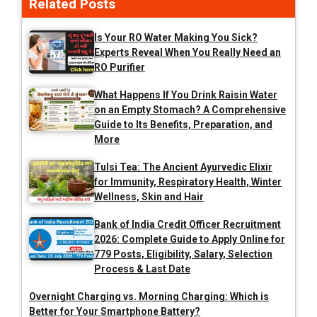
Related Posts
Is Your RO Water Making You Sick?
Experts Reveal When You Really Need an
RO Purifier
What Happens If You Drink Raisin Water
on an Empty Stomach? A Comprehensive
Guide to Its Benefits, Preparation, and
More
Tulsi Tea: The Ancient Ayurvedic Elixir
for Immunity, Respiratory Health, Winter
Wellness, Skin and Hair
Bank of India Credit Officer Recruitment
2026: Complete Guide to Apply Online for
779 Posts, Eligibility, Salary, Selection
Process & Last Date
Overnight Charging vs. Morning Charging: Which is
Better for Your Smartphone Battery?